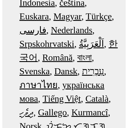
Indonesia
čeština
Euskara
Magyar
Türkçe
فارسی
Nederlands
Srpskohrvatski
한
국어
Română
বাংলা
Svenska
Dansk
עִבְרִית
ภาษาไทย
українська
мова
Tiếng Việt
Català
ދިވެހި
Gallego
Kurmancî
Norsk
ᜏᜒᜃᜅ᜔ ᜆᜄᜎᜓᜄ᜔