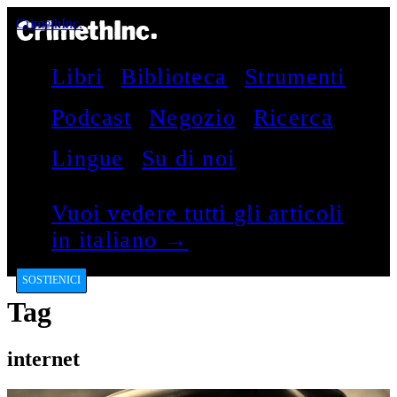
CrimethInc.
Libri
Biblioteca
Strumenti
Podcast
Negozio
Ricerca
Lingue
Su di noi
Vuoi vedere tutti gli articoli
in italiano →
SOSTIENICI
Tag
internet