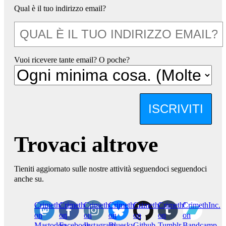
Qual è il tuo indirizzo email?
Vuoi ricevere tante email? O poche?
ISCRIVITI
Trovaci altrove
Tieniti aggiornato sulle nostre attività seguendoci seguendoci
anche su.
CrimethInc.
Crimethinc.
Crimethinc.
Crimethinc.
CrimethInc.
CrimethInc.
CrimethInc.
on
on
on
on
on
on
on
Mastodon
Facebook
Instagram
Bluesky
Github
Tumblr
Bandcamp