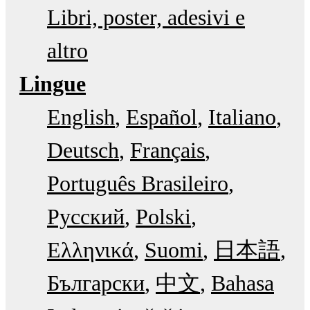
Libri, poster, adesivi e
altro
Lingue
English
Español
Italiano
Deutsch
Français
Português Brasileiro
Русский
Polski
Ελληνικά
Suomi
日本語
Български
中文
Bahasa