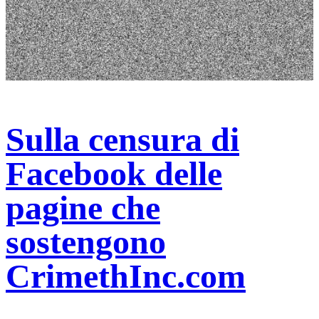
Sulla censura di
Facebook delle
pagine che
sostengono
CrimethInc.com