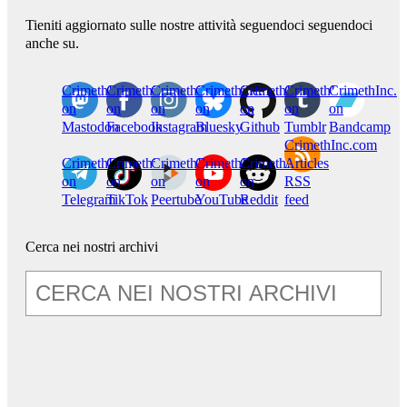
Tieniti aggiornato sulle nostre attività seguendoci seguendoci
anche su.
CrimethInc.
Crimethinc.
Crimethinc.
Crimethinc.
CrimethInc.
CrimethInc.
CrimethInc.
on
on
on
on
on
on
on
Mastodon
Facebook
Instagram
Bluesky
Github
Tumblr
Bandcamp
CrimethInc.com
CrimethInc.
Crimethinc.
CrimethInc.
CrimethInc.
CrimethInc.
Articles
on
on
on
on
on
RSS
Telegram
TikTok
Peertube
YouTube
Reddit
feed
Cerca nei nostri archivi