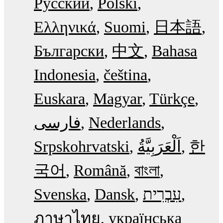
Русский
Polski
Ελληνικά
Suomi
日本語
Български
中文
Bahasa
Indonesia
čeština
Euskara
Magyar
Türkçe
فارسی
Nederlands
Srpskohrvatski
한
국어
Română
বাংলা
Svenska
Dansk
עִבְרִית
ภาษาไทย
українська