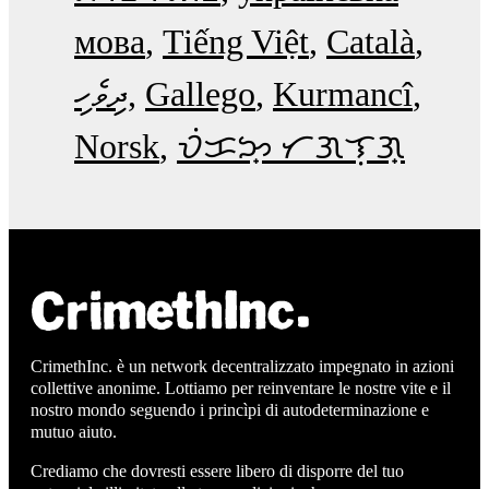
мова
Tiếng Việt
Català
ދިވެހި
Gallego
Kurmancî
Norsk
ᜏᜒᜃᜅ᜔ ᜆᜄᜎᜓᜄ᜔
CrimethInc. è un network decentralizzato impegnato in azioni
collettive anonime. Lottiamo per reinventare le nostre vite e il
nostro mondo seguendo i princìpi di autodeterminazione e
mutuo aiuto.
Crediamo che dovresti essere libero di disporre del tuo