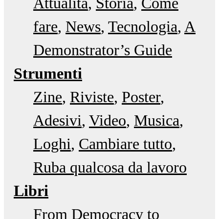
Attualità
Storia
Come
fare
News
Tecnologia
A
Demonstrator’s Guide
Strumenti
Zine
Riviste
Poster
Adesivi
Video
Musica
Loghi
Cambiare tutto
Ruba qualcosa da lavoro
Libri
From Democracy to