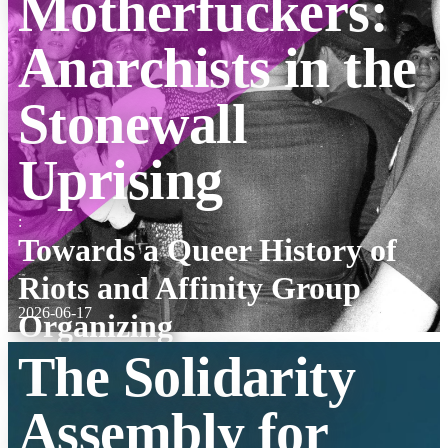
Motherfuckers:
Anarchists in the
Stonewall
Uprising
:
Towards a Queer History of
Riots and Affinity Group
2026-06-17
Organizing
The Solidarity
Assembly for