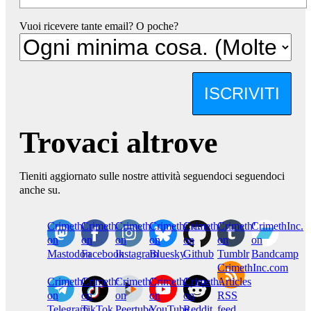
Vuoi ricevere tante email? O poche?
ISCRIVITI
Trovaci altrove
Tieniti aggiornato sulle nostre attività seguendoci seguendoci
anche su.
CrimethInc.
Crimethinc.
Crimethinc.
Crimethinc.
CrimethInc.
CrimethInc.
CrimethInc.
on
on
on
on
on
on
on
Mastodon
Facebook
Instagram
Bluesky
Github
Tumblr
Bandcamp
CrimethInc.com
CrimethInc.
Crimethinc.
CrimethInc.
CrimethInc.
CrimethInc.
Articles
on
on
on
on
on
RSS
Telegram
TikTok
Peertube
YouTube
Reddit
feed