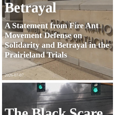
Betrayal
:
A Statement from Fire Ant
Movement Defense on
Solidarity and Betrayal in the
Prairieland Trials
2026-07-07
The Black Scare