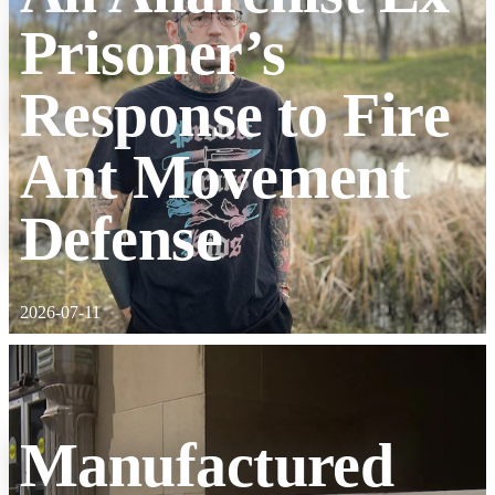
Prisoner’s
Response to Fire
Ant Movement
Defense
2026-07-11
Manufactured