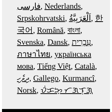
فارسی
Nederlands
Srpskohrvatski
한
국어
Română
বাংলা
Svenska
Dansk
עִבְרִית
ภาษาไทย
українська
мова
Tiếng Việt
Català
ދިވެހި
Gallego
Kurmancî
Norsk
ᜏᜒᜃᜅ᜔ ᜆᜄᜎᜓᜄ᜔