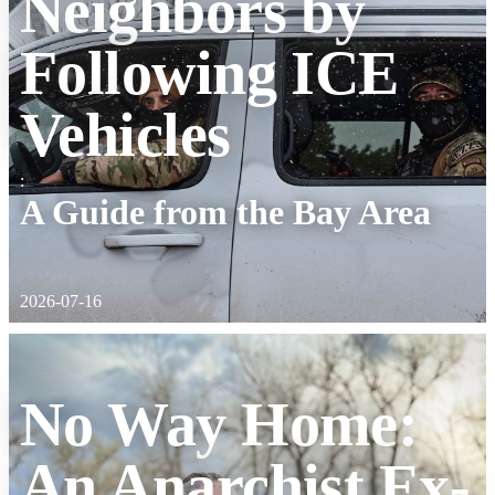
Neighbors by
Following ICE
Vehicles
:
A Guide from the Bay Area
2026-07-16
No Way Home:
An Anarchist Ex-