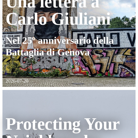
Una lettera a
Carlo Giuliani
:
Nel 25º anniversario della
Battaglia di Genova
2026-07-20
Protecting Your