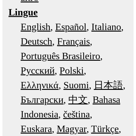
Lingue
English
Español
Italiano
Deutsch
Français
Português Brasileiro
Русский
Polski
Ελληνικά
Suomi
日本語
Български
中文
Bahasa
Indonesia
čeština
Euskara
Magyar
Türkçe