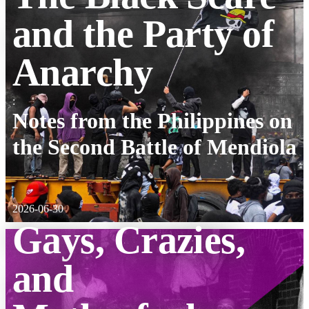
and the Party of
Anarchy
:
Notes from the Philippines on
the Second Battle of Mendiola
2026-06-30
Gays, Crazies,
and