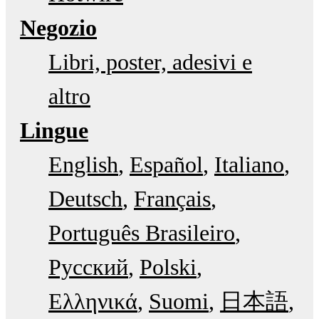
Negozio
Libri, poster, adesivi e
altro
Lingue
English
Español
Italiano
Deutsch
Français
Português Brasileiro
Русский
Polski
Ελληνικά
Suomi
日本語