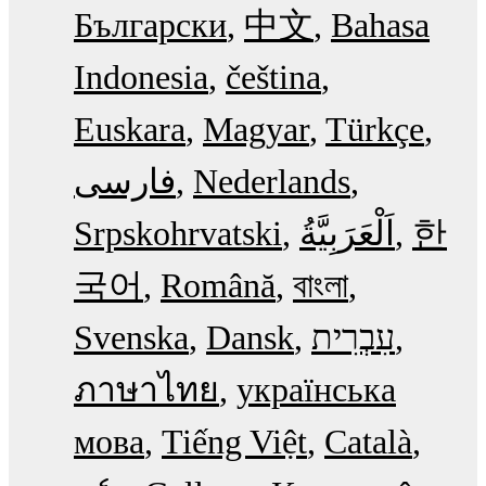
Български
中文
Bahasa
Indonesia
čeština
Euskara
Magyar
Türkçe
فارسی
Nederlands
Srpskohrvatski
한
국어
Română
বাংলা
Svenska
Dansk
עִבְרִית
ภาษาไทย
українська
мова
Tiếng Việt
Català