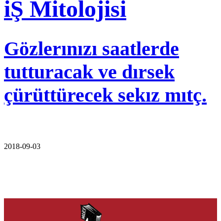
iŞ Mitolojisi
Gözlerınızı saatlerde
tutturacak ve dırsek
çürüttürecek sekız mıtç.
2018-09-03