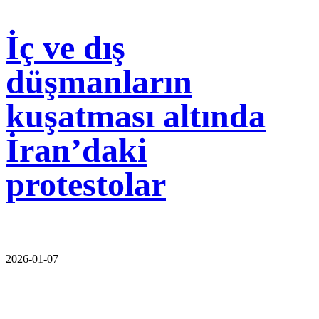
İç ve dış
düşmanların
kuşatması altında
İran’daki
protestolar
2026-01-07