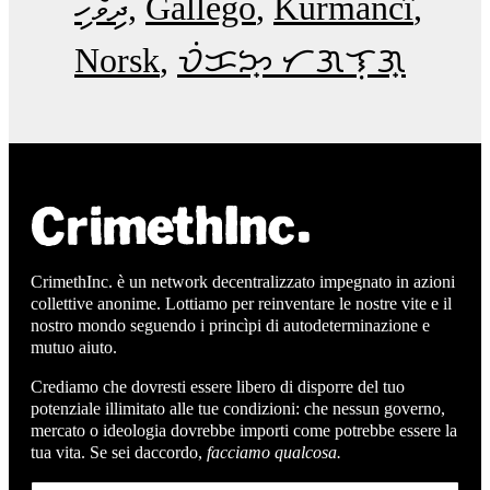
ދިވެހި
Gallego
Kurmancî
Norsk
ᜏᜒᜃᜅ᜔ ᜆᜄᜎᜓᜄ᜔
CrimethInc. è un network decentralizzato impegnato in azioni
collettive anonime. Lottiamo per reinventare le nostre vite e il
nostro mondo seguendo i princìpi di autodeterminazione e
mutuo aiuto.
Crediamo che dovresti essere libero di disporre del tuo
potenziale illimitato alle tue condizioni: che nessun governo,
mercato o ideologia dovrebbe importi come potrebbe essere la
tua vita. Se sei daccordo,
facciamo qualcosa.