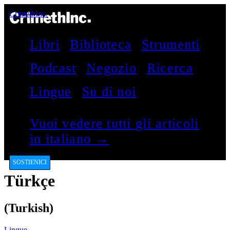
CrimethInc.
Libri
Biblioteca
Strumenti
Podcast
Negozio
Ricerca
Lingue
Su di noi
Vuoi vedere tutti gli articoli
in italiano →
SOSTIENICI
Türkçe
(Turkish)
Lingue