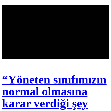
“Yöneten sınıfımızın
normal olmasına
karar verdiği şey