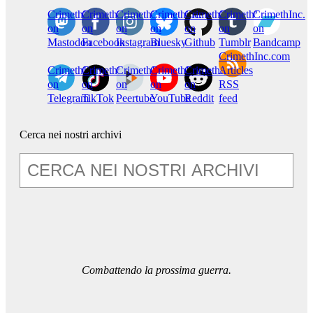
CrimethInc.
Crimethinc.
Crimethinc.
Crimethinc.
CrimethInc.
CrimethInc.
CrimethInc.
on
on
on
on
on
on
on
Mastodon
Facebook
Instagram
Bluesky
Github
Tumblr
Bandcamp
CrimethInc.com
CrimethInc.
Crimethinc.
CrimethInc.
CrimethInc.
CrimethInc.
Articles
on
on
on
on
on
RSS
Telegram
TikTok
Peertube
YouTube
Reddit
feed
Cerca nei nostri archivi
Combattendo la prossima guerra.