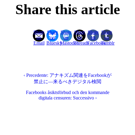
Share this article
Share
Share
Share
Share
Share
Share
on
on
on
on
on
on
Email
Bluesky
Mastodon
Threads
Facebook
Tumblr
‹ Precedente: アナキズム関連をFacebookが
禁止に―来るべきデジタル検閲
Facebooks åsiktsförbud och den kommande
digitala censuren: Successivo ›