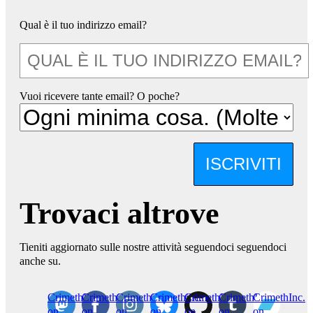
Qual è il tuo indirizzo email?
Vuoi ricevere tante email? O poche?
ISCRIVITI
Trovaci altrove
Tieniti aggiornato sulle nostre attività seguendoci seguendoci
anche su.
CrimethInc.
Crimethinc.
Crimethinc.
Crimethinc.
CrimethInc.
CrimethInc.
CrimethInc.
on
on
on
on
on
on
on