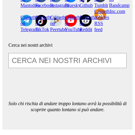
Mastodon
Facebook
Instagram
Bluesky
Github
Tumblr
Bandcamp
CrimethInc.com
CrimethInc.
Crimethinc.
CrimethInc.
CrimethInc.
CrimethInc.
Articles
on
on
on
on
on
RSS
Telegram
TikTok
Peertube
YouTube
Reddit
feed
Cerca nei nostri archivi
Solo chi rischia di andare troppo lontano avrà la possibilità di
scoprire quanto lontano si può andare.