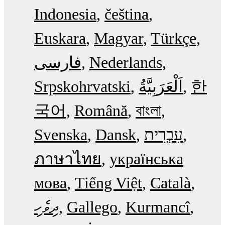
Indonesia
čeština
Euskara
Magyar
Türkçe
فارسی
Nederlands
Srpskohrvatski
한
국어
Română
বাংলা
Svenska
Dansk
עִבְרִית
ภาษาไทย
українська
мова
Tiếng Việt
Català
ދިވެހި
Gallego
Kurmancî