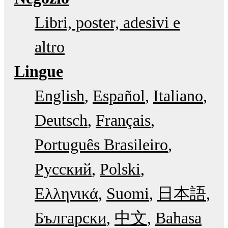
Libri, poster, adesivi e
altro
Lingue
English
Español
Italiano
Deutsch
Français
Português Brasileiro
Русский
Polski
Ελληνικά
Suomi
日本語
Български
中文
Bahasa