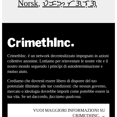
Norsk
ᜏᜒᜃᜅ᜔ ᜆᜄᜎᜓᜄ᜔
CrimethInc. è un network decentralizzato impegnato in azioni
collettive anonime. Lottiamo per reinventare le nostre vite e il
nostro mondo seguendo i princìpi di autodeterminazione e
mutuo aiuto.
Crediamo che dovresti essere libero di disporre del tuo
potenziale illimitato alle tue condizioni: che nessun governo,
mercato o ideologia dovrebbe importi come potrebbe essere la
tua vita. Se sei daccordo,
facciamo qualcosa.
VUOI MAGGIORI INFORMAZIONI SU
CRIMETHINC. →