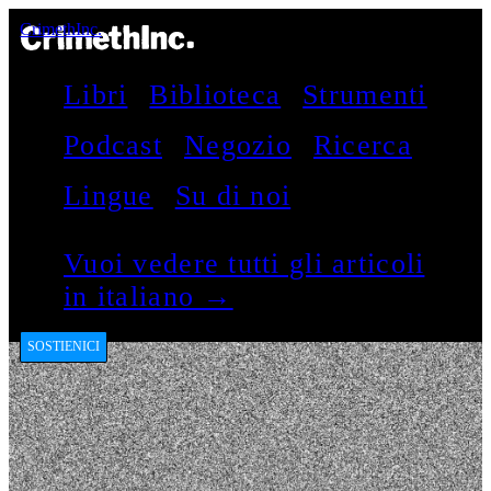
CrimethInc.
Libri
Biblioteca
Strumenti
Podcast
Negozio
Ricerca
Lingue
Su di noi
Vuoi vedere tutti gli articoli
in italiano →
SOSTIENICI