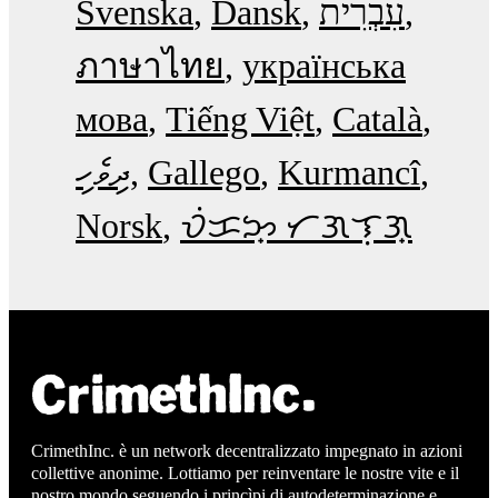
Svenska
Dansk
עִבְרִית
ภาษาไทย
українська
мова
Tiếng Việt
Català
ދިވެހި
Gallego
Kurmancî
Norsk
ᜏᜒᜃᜅ᜔ ᜆᜄᜎᜓᜄ᜔
CrimethInc. è un network decentralizzato impegnato in azioni
collettive anonime. Lottiamo per reinventare le nostre vite e il
nostro mondo seguendo i princìpi di autodeterminazione e