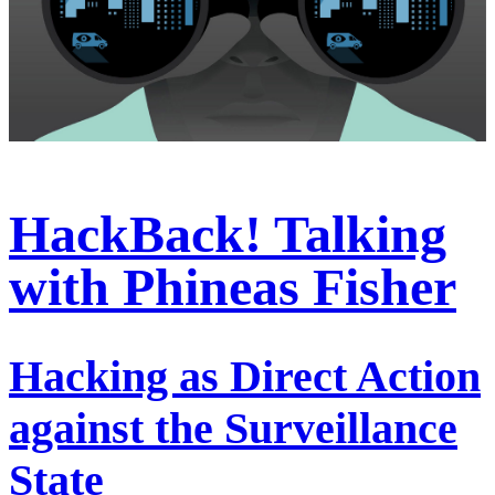
HackBack! Talking
with Phineas Fisher
Hacking as Direct Action
against the Surveillance
State