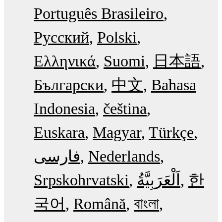
Português Brasileiro
Русский
Polski
Ελληνικά
Suomi
日本語
Български
中文
Bahasa
Indonesia
čeština
Euskara
Magyar
Türkçe
فارسی
Nederlands
Srpskohrvatski
한
국어
Română
বাংলা