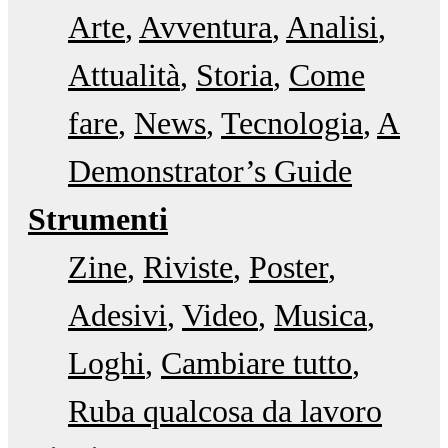
Arte
Avventura
Analisi
Attualità
Storia
Come
fare
News
Tecnologia
A
Demonstrator’s Guide
Strumenti
Zine
Riviste
Poster
Adesivi
Video
Musica
Loghi
Cambiare tutto
Ruba qualcosa da lavoro