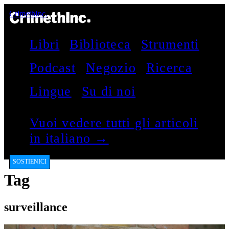
CrimethInc.
Libri
Biblioteca
Strumenti
Podcast
Negozio
Ricerca
Lingue
Su di noi
Vuoi vedere tutti gli articoli
in italiano →
SOSTIENICI
Tag
surveillance