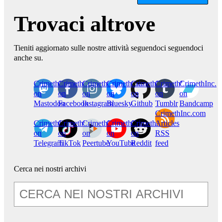
Trovaci altrove
Tieniti aggiornato sulle nostre attività seguendoci seguendoci
anche su.
CrimethInc.
Crimethinc.
Crimethinc.
Crimethinc.
CrimethInc.
CrimethInc.
CrimethInc.
on
on
on
on
on
on
on
Mastodon
Facebook
Instagram
Bluesky
Github
Tumblr
Bandcamp
CrimethInc.com
CrimethInc.
Crimethinc.
CrimethInc.
CrimethInc.
CrimethInc.
Articles
on
on
on
on
on
RSS
Telegram
TikTok
Peertube
YouTube
Reddit
feed
Cerca nei nostri archivi