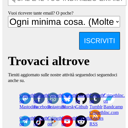
Vuoi ricevere tante email? O poche?
ISCRIVITI
Trovaci altrove
Tieniti aggiornato sulle nostre attività seguendoci seguendoci
anche su.
CrimethInc.
Crimethinc.
Crimethinc.
Crimethinc.
CrimethInc.
CrimethInc.
CrimethInc.
on
on
on
on
on
on
on
Mastodon
Facebook
Instagram
Bluesky
Github
Tumblr
Bandcamp
CrimethInc.com
CrimethInc.
Crimethinc.
CrimethInc.
CrimethInc.
CrimethInc.
Articles
on
on
on
on
on
RSS