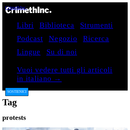
CrimethInc.
Libri
Biblioteca
Strumenti
Podcast
Negozio
Ricerca
Lingue
Su di noi
Vuoi vedere tutti gli articoli
in italiano →
SOSTIENICI
Tag
protests