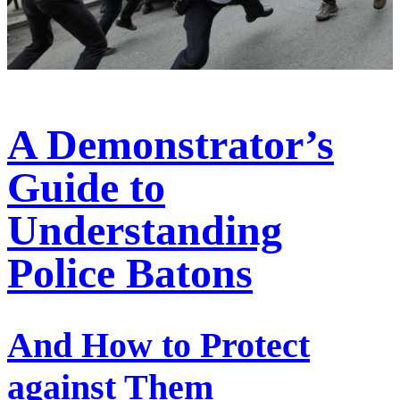
A Demonstrator’s
Guide to
Understanding
Police Batons
And How to Protect
against Them