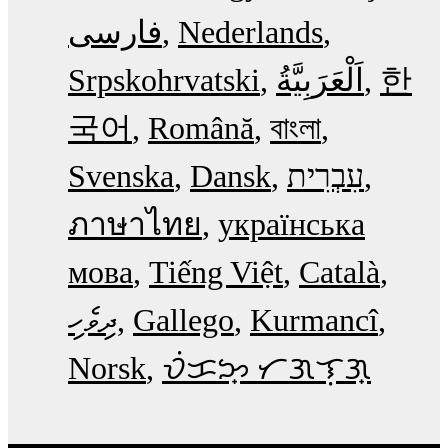
فارسی
Nederlands
Srpskohrvatski
한
국어
Română
বাংলা
Svenska
Dansk
עִבְרִית
ภาษาไทย
українська
мова
Tiếng Việt
Català
ދިވެހި
Gallego
Kurmancî
Norsk
ᜏᜒᜃᜅ᜔ ᜆᜄᜎᜓᜄ᜔