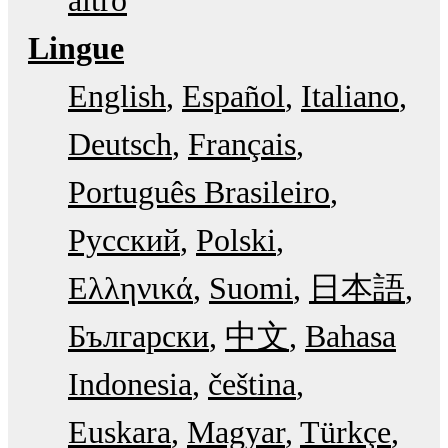
altro
Lingue
English
Español
Italiano
Deutsch
Français
Português Brasileiro
Русский
Polski
Ελληνικά
Suomi
日本語
Български
中文
Bahasa
Indonesia
čeština
Euskara
Magyar
Türkçe