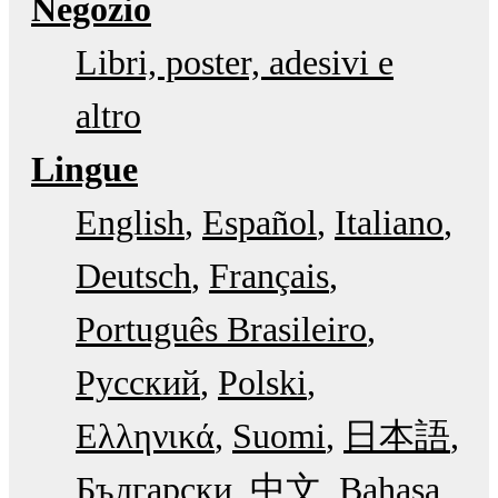
Negozio
Libri, poster, adesivi e
altro
Lingue
English
Español
Italiano
Deutsch
Français
Português Brasileiro
Русский
Polski
Ελληνικά
Suomi
日本語
Български
中文
Bahasa