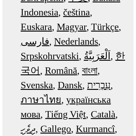
Indonesia
čeština
Euskara
Magyar
Türkçe
فارسی
Nederlands
Srpskohrvatski
한
국어
Română
বাংলা
Svenska
Dansk
עִבְרִית
ภาษาไทย
українська
мова
Tiếng Việt
Català
ދިވެހި
Gallego
Kurmancî