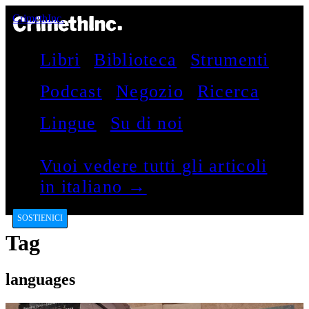
CrimethInc.
Libri
Biblioteca
Strumenti
Podcast
Negozio
Ricerca
Lingue
Su di noi
Vuoi vedere tutti gli articoli
in italiano →
SOSTIENICI
Tag
languages