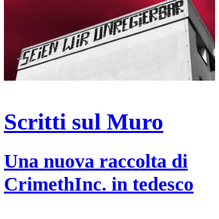
Scritti sul Muro
Una nuova raccolta di
CrimethInc. in tedesco