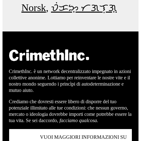
Norsk
ᜏᜒᜃᜅ᜔ ᜆᜄᜎᜓᜄ᜔
CrimethInc. è un network decentralizzato impegnato in azioni
collettive anonime. Lottiamo per reinventare le nostre vite e il
nostro mondo seguendo i princìpi di autodeterminazione e
mutuo aiuto.
Crediamo che dovresti essere libero di disporre del tuo
potenziale illimitato alle tue condizioni: che nessun governo,
mercato o ideologia dovrebbe importi come potrebbe essere la
tua vita. Se sei daccordo,
facciamo qualcosa.
VUOI MAGGIORI INFORMAZIONI SU