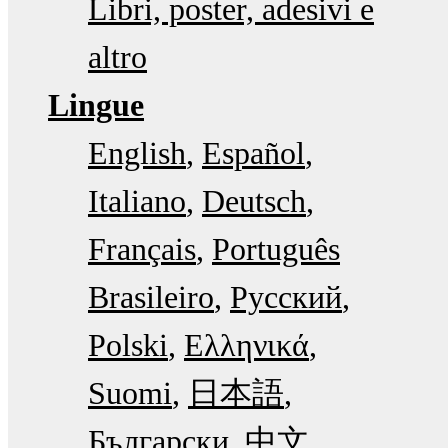
Libri, poster, adesivi e
altro
Lingue
English
Español
Italiano
Deutsch
Français
Português
Brasileiro
Русский
Polski
Ελληνικά
Suomi
日本語
Български
中文