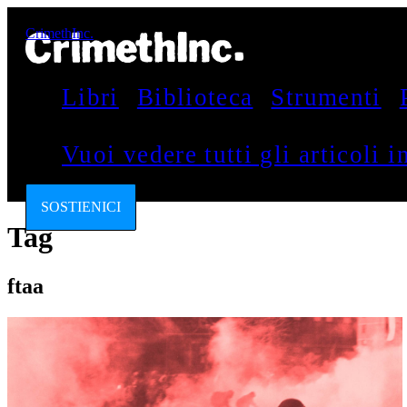
CrimethInc.
Libri
Biblioteca
Strumenti
Vuoi vedere tutti gli articoli 
SOSTIENICI
Tag
ftaa