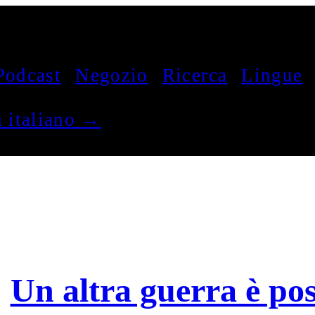
Podcast
Negozio
Ricerca
Lingue
in italiano →
Un altra guerra è pos