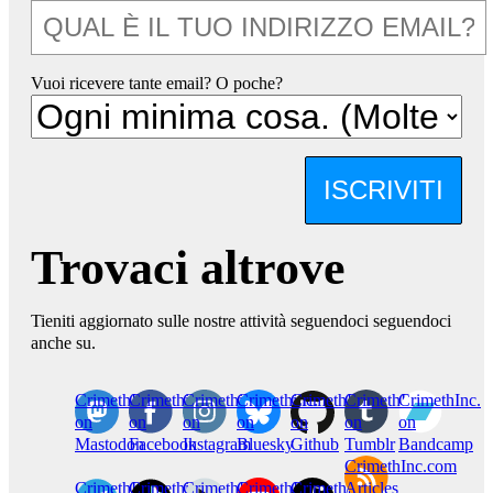
Vuoi ricevere tante email? O poche?
ISCRIVITI
Trovaci altrove
Tieniti aggiornato sulle nostre attività seguendoci seguendoci
anche su.
CrimethInc.
Crimethinc.
Crimethinc.
Crimethinc.
CrimethInc.
CrimethInc.
CrimethInc.
on
on
on
on
on
on
on
Mastodon
Facebook
Instagram
Bluesky
Github
Tumblr
Bandcamp
CrimethInc.com
CrimethInc.
Crimethinc.
CrimethInc.
CrimethInc.
CrimethInc.
Articles