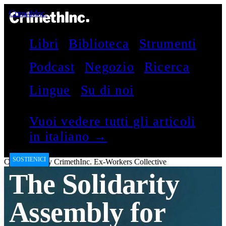
CrimethInc.
Libri
Biblioteca
Strumenti
Podcast
Negozio
Ricerca
Lingue
Su di noi
Vuoi vedere tutti gli articoli
in italiano →
SOSTIENICI
CrimethInc.
by
CrimethInc. Ex-Workers Collective
The Solidarity
Assembly for