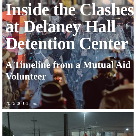
Inside the Clashes
at Delaney Hall
Detention Center
:
A Timeline from a Mutual Aid
Volunteer
2026-06-04