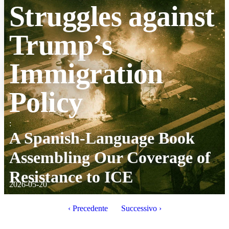
Struggles against
Trump’s
Immigration
Policy
:
A Spanish-Language Book
Assembling Our Coverage of
Resistance to ICE
2026-05-20
‹ Precedente
Successivo ›