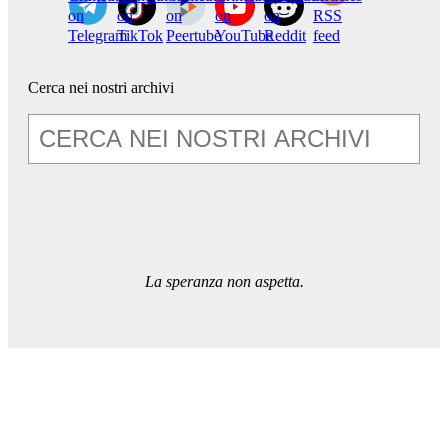
on
on
on
on
on
RSS
Telegram
TikTok
Peertube
YouTube
Reddit
feed
Cerca nei nostri archivi
La speranza non aspetta.