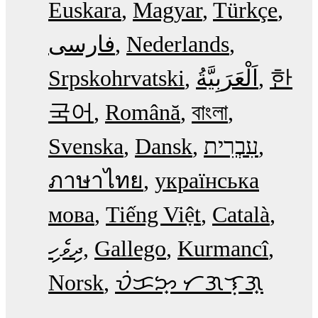
Euskara
Magyar
Türkçe
فارسی
Nederlands
Srpskohrvatski
한
국어
Română
বাংলা
Svenska
Dansk
עִבְרִית
ภาษาไทย
українська
мова
Tiếng Việt
Català
ދިވެހި
Gallego
Kurmancî
Norsk
ᜏᜒᜃᜅ᜔ ᜆᜄᜎᜓᜄ᜔