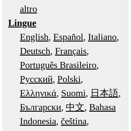
altro
Lingue
English
Español
Italiano
Deutsch
Français
Português Brasileiro
Русский
Polski
Ελληνικά
Suomi
日本語
Български
中文
Bahasa
Indonesia
čeština