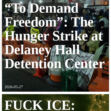
“To Demand
Freedom”: The
Hunger Strike at
Delaney Hall
Detention Center
2026-05-27
FUCK ICE: