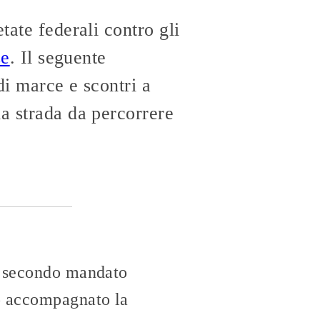
tate federali contro gli
se
. Il seguente
di marce e scontri a
la strada da percorrere
o secondo mandato
no accompagnato la