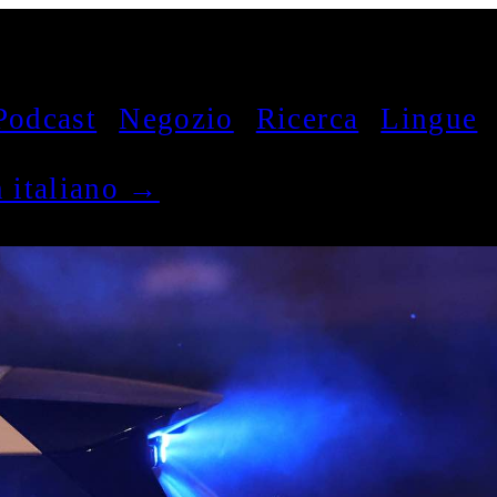
Podcast
Negozio
Ricerca
Lingue
in italiano →