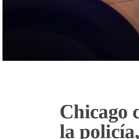
Chicago c
la policí