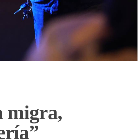
a migra,
ería”