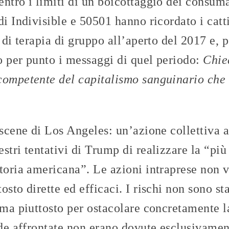
ntro i limiti di un boicottaggio dei consuma
di Indivisible e 50501 hanno ricordato i catt
e di terapia di gruppo all’aperto del 2017 e, 
o per punto i messaggi di quel periodo:
Chie
competente del capitalismo sanguinario che 
 scene di Los Angeles: un’azione collettiva 
stri tentativi di Trump di realizzare la “pi
storia americana”. Le azioni intraprese non 
sto dirette ed efficaci. I rischi non sono sta
 ma piuttosto per ostacolare concretamente l
ide affrontate non erano dovute esclusivament