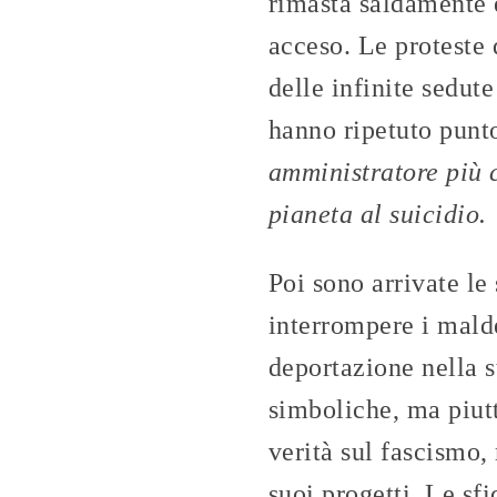
rimasta saldamente e
acceso. Le proteste 
delle infinite sedut
hanno ripetuto punt
amministratore più 
pianeta al suicidio.
Poi sono arrivate le
interrompere i malde
deportazione nella 
simboliche, ma piutto
verità sul fascismo,
suoi progetti. Le sf