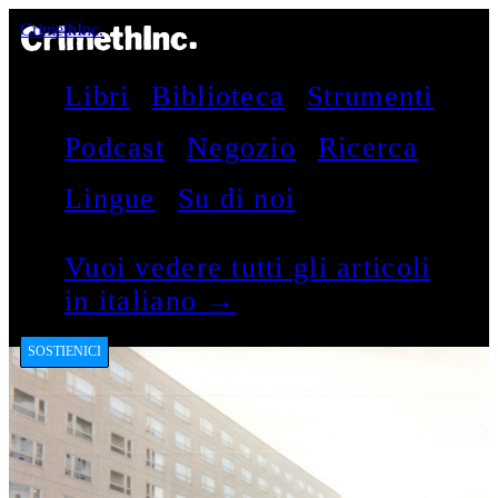
CrimethInc.
Libri
Biblioteca
Strumenti
Podcast
Negozio
Ricerca
Lingue
Su di noi
Vuoi vedere tutti gli articoli
in italiano →
SOSTIENICI