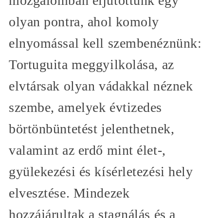
mozgalomban eljutottunk egy
olyan pontra, ahol komoly
elnyomással kell szembenéznünk:
Tortuguita meggyilkolása, az
elvtársak olyan vádakkal néznek
szembe, amelyek évtizedes
börtönbüntetést jelenthetnek,
valamint az erdő mint élet-,
gyülekezési és kísérletezési hely
elvesztése. Mindezek
hozzájárultak a stagnálás és a