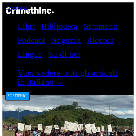
CrimethInc.
Libri
Biblioteca
Strumenti
Podcast
Negozio
Ricerca
Lingue
Su di noi
Vuoi vedere tutti gli articoli
in italiano →
SOSTIENICI