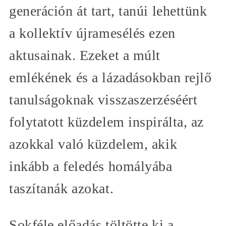
generáción át tart, tanúi lehettünk
a kollektív újramesélés ezen
aktusainak. Ezeket a múlt
emlékének és a lázadásokban rejlő
tanulságoknak visszaszerzéséért
folytatott küzdelem inspirálta, az
azokkal való küzdelem, akik
inkább a feledés homályába
taszítanák azokat.
Sokféle előadás töltötte ki a