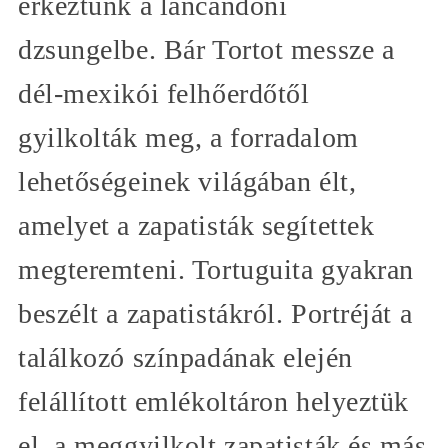
érkeztünk a lancandoni
dzsungelbe. Bár Tortot messze a
dél-mexikói felhőerdőtől
gyilkolták meg, a forradalom
lehetőségeinek világában élt,
amelyet a zapatisták segítettek
megteremteni. Tortuguita gyakran
beszélt a zapatistákról. Portréját a
találkozó színpadának elején
felállított emlékoltáron helyeztük
el, a meggyilkolt zapatisták és más