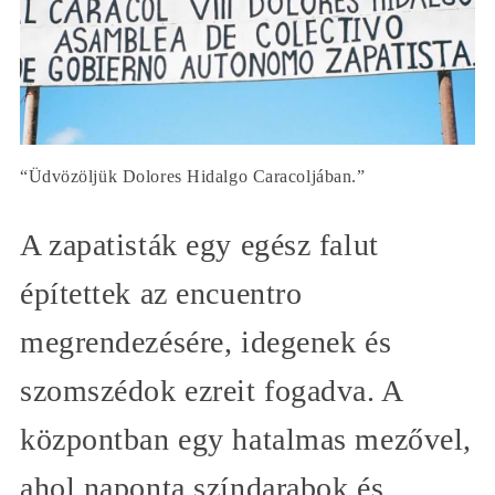
“Üdvözöljük Dolores Hidalgo Caracoljában.”
A zapatisták egy egész falut
építettek az encuentro
megrendezésére, idegenek és
szomszédok ezreit fogadva. A
központban egy hatalmas mezővel,
ahol naponta színdarabok és