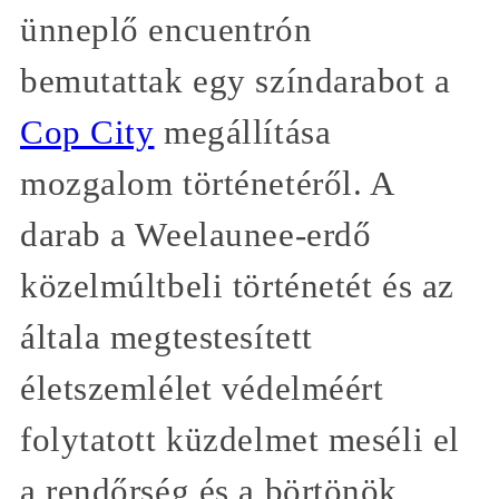
ünneplő encuentrón
bemutattak egy színdarabot a
Cop City
megállítása
mozgalom történetéről. A
darab a Weelaunee-erdő
közelmúltbeli történetét és az
általa megtestesített
életszemlélet védelméért
folytatott küzdelmet meséli el
a rendőrség és a börtönök