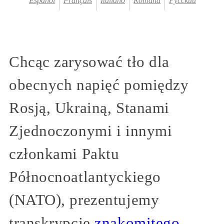
Español
Français
Italiano
Română
Русский
Chcąc zarysować tło dla
obecnych napięć pomiędzy
Rosją, Ukrainą, Stanami
Zjednoczonymi i innymi
członkami Paktu
Północnoatlantyckiego
(NATO), prezentujemy
transkrypcję
znakomitego