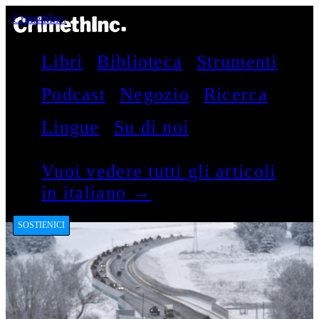
CrimethInc.
Libri
Biblioteca
Strumenti
Podcast
Negozio
Ricerca
Lingue
Su di noi
Vuoi vedere tutti gli articoli
in italiano →
SOSTIENICI