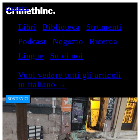
CrimethInc.
Libri
Biblioteca
Strumenti
Podcast
Negozio
Ricerca
Lingue
Su di noi
Vuoi vedere tutti gli articoli
in italiano →
SOSTIENICI